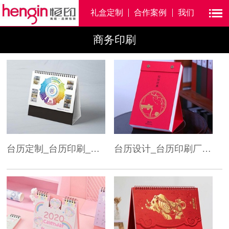
礼盒定制
合作案例
我们
商务印刷
台历定制_台历印刷_恒印包装
台历设计_台历印刷厂家_恒印包装