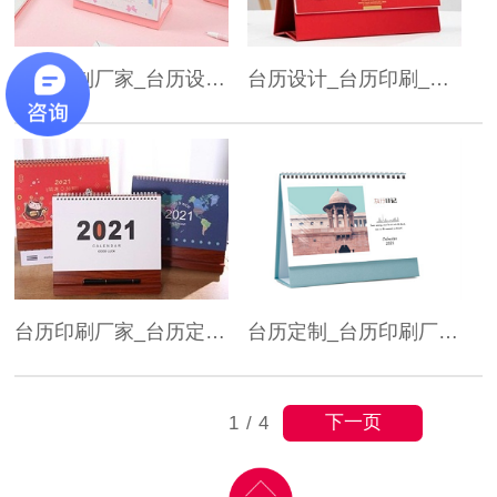
台历定制厂家_台历设计_恒印包装
台历设计_台历印刷_恒印包装
台历印刷厂家_台历定制厂家_恒印包装
台历定制_台历印刷厂家_恒印包装
下一页
1
/
4